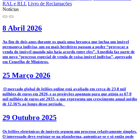
RAL e RLL
Livro de Reclamações
Notícias
8 Abril 2026
­Ao fim de dois anos durante os quais uma herança que inclua um imóvel
permaneça indivisa, um ou mais herdeiros passam a poder “provocar a
venda do imóvel quando não haja acordo entre eles”. A medida faz parte de
um novo “processo especial de venda de coisa imóvel indivisa”, aprovado
em Conselho de Ministros.
25 Março 2026
­­ O mercado global de leilões online está avaliado em cerca de 23,8 mil
milhões de euros em 2026, e as projeções apontam para que atinja os 67,9
mil milhões de euros até 2035, o que representa um crescimento anual médio
de 12,36% ao longo desse período.
29 Outubro 2025
­­Os leilões eletrónicos de imóveis seguem um processo relativamente simples.
O interessado deve registar-se na plataforma, autenticar-se e só então pode