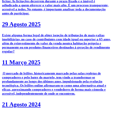
licitar. As licitações decorrem durante o prazo fixado e o imóvel é
adjudicado a quem oferecer o valor mais alto. É um processo transparente,
acessível a todos. No entanto, é importante analisar toda a documentação
antes de participar.
29 Agosto 2025
­Existe alguma forma legal de obter isenção de tributação de mais-valias
imobiliárias, no caso de contribuintes com idade igual ou superior a 65 anos,
além do reinvestimento do valor da venda noutra habitação própria e
permanente ou em produtos financeiros destinados à geração de rendimento
regular?
11 Março 2025
­­­­ O mercado de leilões, historicamente marcado pelas salas repletas de
compradores e pelo bater do martelo, tem vindo a transformar-se
profundamente ao longo dos últimos anos, impulsionado pela evolução
tecnológica. Os leilões online afirmaram-se como uma alternativa atual e
eficaz, aproximando compradores e vendedores de forma mais cómoda e
acessível, independentemente de onde se encontrem.
21 Agosto 2024