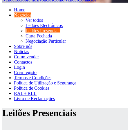
Home
Negócios
Ver todos
Leilões Electrónicos
Leilões Presenciais
Carta Fechada
Negociação Particular
Sobre nós
Notícias
Como vender
Contactos
Login
Criar registo
Termos e Condições
Política de Utilização e Segurança
Política de Cookies
RAL e RLL
Livro de Reclamações
Leilões Presenciais