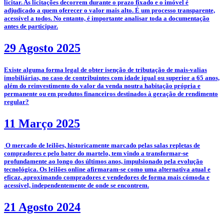
licitar. As licitações decorrem durante o prazo fixado e o imóvel é
adjudicado a quem oferecer o valor mais alto. É um processo transparente,
acessível a todos. No entanto, é importante analisar toda a documentação
antes de participar.
29 Agosto 2025
­Existe alguma forma legal de obter isenção de tributação de mais-valias
imobiliárias, no caso de contribuintes com idade igual ou superior a 65 anos,
além do reinvestimento do valor da venda noutra habitação própria e
permanente ou em produtos financeiros destinados à geração de rendimento
regular?
11 Março 2025
­­­­ O mercado de leilões, historicamente marcado pelas salas repletas de
compradores e pelo bater do martelo, tem vindo a transformar-se
profundamente ao longo dos últimos anos, impulsionado pela evolução
tecnológica. Os leilões online afirmaram-se como uma alternativa atual e
eficaz, aproximando compradores e vendedores de forma mais cómoda e
acessível, independentemente de onde se encontrem.
21 Agosto 2024