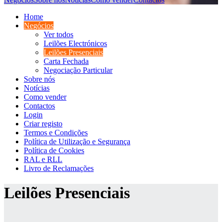
Home
Negócios
Ver todos
Leilões Electrónicos
Leilões Presenciais
Carta Fechada
Negociação Particular
Sobre nós
Notícias
Como vender
Contactos
Login
Criar registo
Termos e Condições
Política de Utilização e Segurança
Política de Cookies
RAL e RLL
Livro de Reclamações
Leilões Presenciais