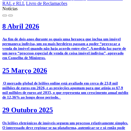
RAL e RLL
Livro de Reclamações
Notícias
8 Abril 2026
­Ao fim de dois anos durante os quais uma herança que inclua um imóvel
permaneça indivisa, um ou mais herdeiros passam a poder “provocar a
venda do imóvel quando não haja acordo entre eles”. A medida faz parte de
um novo “processo especial de venda de coisa imóvel indivisa”, aprovado
em Conselho de Ministros.
25 Março 2026
­­ O mercado global de leilões online está avaliado em cerca de 23,8 mil
milhões de euros em 2026, e as projeções apontam para que atinja os 67,9
mil milhões de euros até 2035, o que representa um crescimento anual médio
de 12,36% ao longo desse período.
29 Outubro 2025
­­Os leilões eletrónicos de imóveis seguem um processo relativamente simples.
O interessado deve registar-se na plataforma, autenticar-se e só então pode