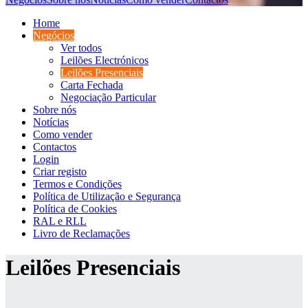
Home
Negócios
Ver todos
Leilões Electrónicos
Leilões Presenciais
Carta Fechada
Negociação Particular
Sobre nós
Notícias
Como vender
Contactos
Login
Criar registo
Termos e Condições
Política de Utilização e Segurança
Política de Cookies
RAL e RLL
Livro de Reclamações
Leilões Presenciais