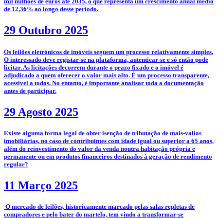
mil milhões de euros até 2035, o que representa um crescimento anual médio
de 12,36% ao longo desse período.
29 Outubro 2025
­­Os leilões eletrónicos de imóveis seguem um processo relativamente simples.
O interessado deve registar-se na plataforma, autenticar-se e só então pode
licitar. As licitações decorrem durante o prazo fixado e o imóvel é
adjudicado a quem oferecer o valor mais alto. É um processo transparente,
acessível a todos. No entanto, é importante analisar toda a documentação
antes de participar.
29 Agosto 2025
­Existe alguma forma legal de obter isenção de tributação de mais-valias
imobiliárias, no caso de contribuintes com idade igual ou superior a 65 anos,
além do reinvestimento do valor da venda noutra habitação própria e
permanente ou em produtos financeiros destinados à geração de rendimento
regular?
11 Março 2025
­­­­ O mercado de leilões, historicamente marcado pelas salas repletas de
compradores e pelo bater do martelo, tem vindo a transformar-se