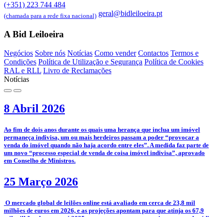
(+351) 223 744 484
geral@bidleiloeira.pt
(chamada para a rede fixa nacional)
A Bid Leiloeira
Negócios
Sobre nós
Notícias
Como vender
Contactos
Termos e
Condições
Política de Utilização e Segurança
Política de Cookies
RAL e RLL
Livro de Reclamações
Notícias
8 Abril 2026
­Ao fim de dois anos durante os quais uma herança que inclua um imóvel
permaneça indivisa, um ou mais herdeiros passam a poder “provocar a
venda do imóvel quando não haja acordo entre eles”. A medida faz parte de
um novo “processo especial de venda de coisa imóvel indivisa”, aprovado
em Conselho de Ministros.
25 Março 2026
­­ O mercado global de leilões online está avaliado em cerca de 23,8 mil
milhões de euros em 2026, e as projeções apontam para que atinja os 67,9