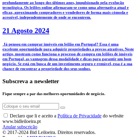
profundamente ao longo dos últimos anos, impulsionado pela evolução
tecnológica. Os leilões online afirmaram-se como uma alternativa atual e
eficaz, aproximando compradores e vendedores de forma mais cómoda e
acessível, independentemente de onde se encontrem.
21 Agosto 2024
­ Já pensou em comprar imóveis em leilão em Portugal? Essa é uma
excelente oportunidade para adquirir propriedades a preços atrativos. Neste
artigo, mostram como funciona o processo de compra em leilões de imóveis
em Portugal, as vantagens dessa modalidade e dicas para garantir um bom
negócio. Se está em busca de um investimento seguro e rentável, essa é a sua
chance de encontrar a propriedade dos seus sonhos.
Subscreva a newsletter
Fique sempre a par das melhores oportunidades de negócio.
Declaro que li e aceito a
Política de Privacidade
do website
www.bidleiloeira.pt
Anular subscrição
© 2017-2024 Bid Leiloeira. Direitos reservados.