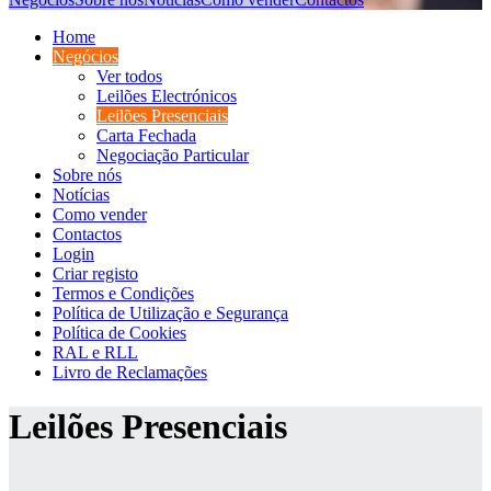
Home
Negócios
Ver todos
Leilões Electrónicos
Leilões Presenciais
Carta Fechada
Negociação Particular
Sobre nós
Notícias
Como vender
Contactos
Login
Criar registo
Termos e Condições
Política de Utilização e Segurança
Política de Cookies
RAL e RLL
Livro de Reclamações
Leilões Presenciais