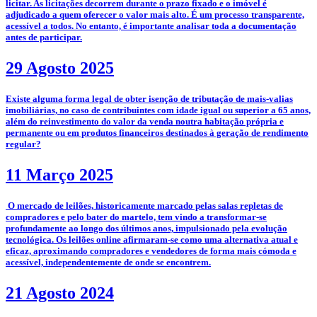
licitar. As licitações decorrem durante o prazo fixado e o imóvel é
adjudicado a quem oferecer o valor mais alto. É um processo transparente,
acessível a todos. No entanto, é importante analisar toda a documentação
antes de participar.
29 Agosto 2025
­Existe alguma forma legal de obter isenção de tributação de mais-valias
imobiliárias, no caso de contribuintes com idade igual ou superior a 65 anos,
além do reinvestimento do valor da venda noutra habitação própria e
permanente ou em produtos financeiros destinados à geração de rendimento
regular?
11 Março 2025
­­­­ O mercado de leilões, historicamente marcado pelas salas repletas de
compradores e pelo bater do martelo, tem vindo a transformar-se
profundamente ao longo dos últimos anos, impulsionado pela evolução
tecnológica. Os leilões online afirmaram-se como uma alternativa atual e
eficaz, aproximando compradores e vendedores de forma mais cómoda e
acessível, independentemente de onde se encontrem.
21 Agosto 2024