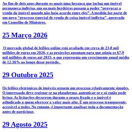
­Ao fim de dois anos durante os quais uma herança que inclua um imóvel
permaneça indivisa, um ou mais herdeiros passam a poder “provocar a
venda do imóvel quando não haja acordo entre eles”. A medida faz parte de
um novo “processo especial de venda de coisa imóvel indivisa”, aprovado
em Conselho de Ministros.
25 Março 2026
­­ O mercado global de leilões online está avaliado em cerca de 23,8 mil
milhões de euros em 2026, e as projeções apontam para que atinja os 67,9
mil milhões de euros até 2035, o que representa um crescimento anual médio
de 12,36% ao longo desse período.
29 Outubro 2025
­­Os leilões eletrónicos de imóveis seguem um processo relativamente simples.
O interessado deve registar-se na plataforma, autenticar-se e só então pode
licitar. As licitações decorrem durante o prazo fixado e o imóvel é
adjudicado a quem oferecer o valor mais alto. É um processo transparente,
acessível a todos. No entanto, é importante analisar toda a documentação
antes de participar.
29 Agosto 2025