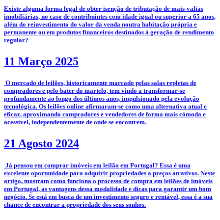
­Existe alguma forma legal de obter isenção de tributação de mais-valias
imobiliárias, no caso de contribuintes com idade igual ou superior a 65 anos,
além do reinvestimento do valor da venda noutra habitação própria e
permanente ou em produtos financeiros destinados à geração de rendimento
regular?
11 Março 2025
­­­­ O mercado de leilões, historicamente marcado pelas salas repletas de
compradores e pelo bater do martelo, tem vindo a transformar-se
profundamente ao longo dos últimos anos, impulsionado pela evolução
tecnológica. Os leilões online afirmaram-se como uma alternativa atual e
eficaz, aproximando compradores e vendedores de forma mais cómoda e
acessível, independentemente de onde se encontrem.
21 Agosto 2024
­ Já pensou em comprar imóveis em leilão em Portugal? Essa é uma
excelente oportunidade para adquirir propriedades a preços atrativos. Neste
artigo, mostram como funciona o processo de compra em leilões de imóveis
em Portugal, as vantagens dessa modalidade e dicas para garantir um bom
negócio. Se está em busca de um investimento seguro e rentável, essa é a sua
chance de encontrar a propriedade dos seus sonhos.