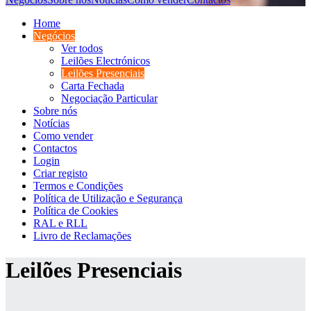
Home
Negócios
Ver todos
Leilões Electrónicos
Leilões Presenciais
Carta Fechada
Negociação Particular
Sobre nós
Notícias
Como vender
Contactos
Login
Criar registo
Termos e Condições
Política de Utilização e Segurança
Política de Cookies
RAL e RLL
Livro de Reclamações
Leilões Presenciais