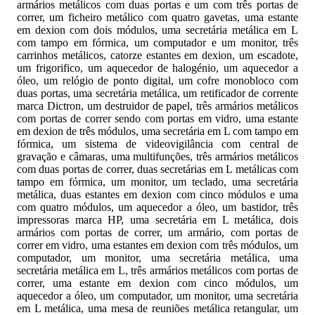
armários metálicos com duas portas e um com três portas de
correr, um ficheiro metálico com quatro gavetas, uma estante
em dexion com dois módulos, uma secretária metálica em L
com tampo em fórmica, um computador e um monitor, três
carrinhos metálicos, catorze estantes em dexion, um escadote,
um frigorifico, um aquecedor de halogénio, um aquecedor a
óleo, um relógio de ponto digital, um cofre monobloco com
duas portas, uma secretária metálica, um retificador de corrente
marca Dictron, um destruidor de papel, três armários metálicos
com portas de correr sendo com portas em vidro, uma estante
em dexion de três módulos, uma secretária em L com tampo em
fórmica, um sistema de videovigilância com central de
gravação e câmaras, uma multifunções, três armários metálicos
com duas portas de correr, duas secretárias em L metálicas com
tampo em fórmica, um monitor, um teclado, uma secretária
metálica, duas estantes em dexion com cinco módulos e uma
com quatro módulos, um aquecedor a óleo, um bastidor, três
impressoras marca HP, uma secretária em L metálica, dois
armários com portas de correr, um armário, com portas de
correr em vidro, uma estantes em dexion com três módulos, um
computador, um monitor, uma secretária metálica, uma
secretária metálica em L, três armários metálicos com portas de
correr, uma estante em dexion com cinco módulos, um
aquecedor a óleo, um computador, um monitor, uma secretária
em L metálica, uma mesa de reuniões metálica retangular, um