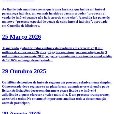
­Ao fim de dois anos durante os quais uma herança que inclua um imóvel
permaneça indivisa, um ou mais herdeiros passam a poder “provocar a
venda do imóvel quando não haja acordo entre eles”. A medida faz parte de
um novo “processo especial de venda de coisa imóvel indivisa”, aprovado
em Conselho de Ministros.
25 Março 2026
­­ O mercado global de leilões online está avaliado em cerca de 23,8 mil
milhões de euros em 2026, e as projeções apontam para que atinja os 67,9
mil milhões de euros até 2035, o que representa um crescimento anual médio
de 12,36% ao longo desse período.
29 Outubro 2025
­­Os leilões eletrónicos de imóveis seguem um processo relativamente simples.
O interessado deve registar-se na plataforma, autenticar-se e só então pode
licitar. As licitações decorrem durante o prazo fixado e o imóvel é
adjudicado a quem oferecer o valor mais alto. É um processo transparente,
acessível a todos. No entanto, é importante analisar toda a documentação
antes de participar.
29 Agosto 2025