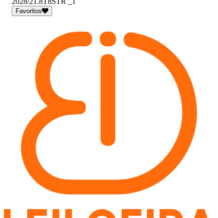
2028/21.8T8STR _1
Favoritos