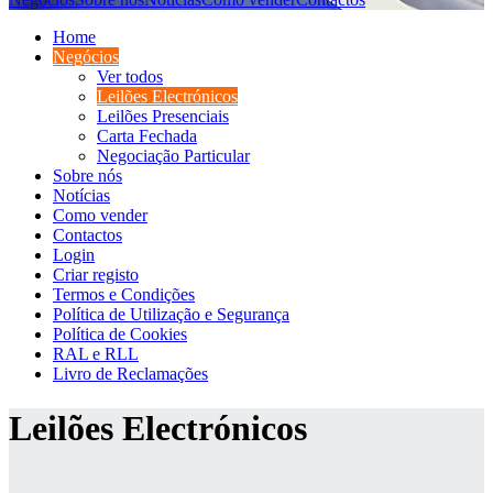
Home
Negócios
Ver todos
Leilões Electrónicos
Leilões Presenciais
Carta Fechada
Negociação Particular
Sobre nós
Notícias
Como vender
Contactos
Login
Criar registo
Termos e Condições
Política de Utilização e Segurança
Política de Cookies
RAL e RLL
Livro de Reclamações
Leilões Electrónicos