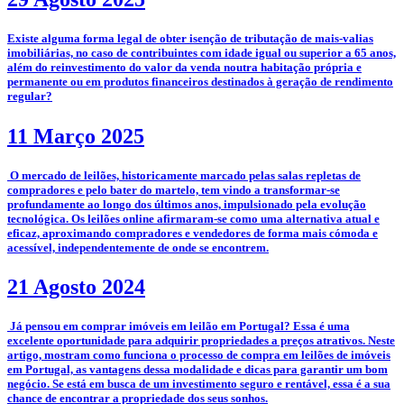
­Existe alguma forma legal de obter isenção de tributação de mais-valias
imobiliárias, no caso de contribuintes com idade igual ou superior a 65 anos,
além do reinvestimento do valor da venda noutra habitação própria e
permanente ou em produtos financeiros destinados à geração de rendimento
regular?
11 Março 2025
­­­­ O mercado de leilões, historicamente marcado pelas salas repletas de
compradores e pelo bater do martelo, tem vindo a transformar-se
profundamente ao longo dos últimos anos, impulsionado pela evolução
tecnológica. Os leilões online afirmaram-se como uma alternativa atual e
eficaz, aproximando compradores e vendedores de forma mais cómoda e
acessível, independentemente de onde se encontrem.
21 Agosto 2024
­ Já pensou em comprar imóveis em leilão em Portugal? Essa é uma
excelente oportunidade para adquirir propriedades a preços atrativos. Neste
artigo, mostram como funciona o processo de compra em leilões de imóveis
em Portugal, as vantagens dessa modalidade e dicas para garantir um bom
negócio. Se está em busca de um investimento seguro e rentável, essa é a sua
chance de encontrar a propriedade dos seus sonhos.