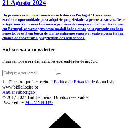
21 Agosto 2024
­ Já pensou em comprar imóveis em leilão em Portugal? Essa é uma
excelente oportunidade para adquirir propriedades a preços atrativos. Neste
artigo, mostram como funciona o processo de compra em leilões de imóveis
em Portugal, as vantagens dessa modalidade e dicas para garantir um bom
negócio. Se está em busca de um investimento seguro e rentável, essa é a sua
chance de encontrar a propriedade dos seus sonhos.
Subscreva a newsletter
Fique sempre a par das melhores oportunidades de negócio.
Declaro que li e aceito a
Política de Privacidade
do website
www.bidleiloeira.pt
Anular subscrição
© 2017-2024 Bid Leiloeira. Direitos reservados.
Powered by
MITMYNID®