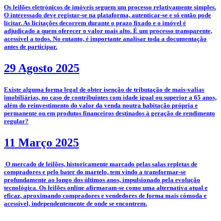
­­Os leilões eletrónicos de imóveis seguem um processo relativamente simples.
O interessado deve registar-se na plataforma, autenticar-se e só então pode
licitar. As licitações decorrem durante o prazo fixado e o imóvel é
adjudicado a quem oferecer o valor mais alto. É um processo transparente,
acessível a todos. No entanto, é importante analisar toda a documentação
antes de participar.
29 Agosto 2025
­Existe alguma forma legal de obter isenção de tributação de mais-valias
imobiliárias, no caso de contribuintes com idade igual ou superior a 65 anos,
além do reinvestimento do valor da venda noutra habitação própria e
permanente ou em produtos financeiros destinados à geração de rendimento
regular?
11 Março 2025
­­­­ O mercado de leilões, historicamente marcado pelas salas repletas de
compradores e pelo bater do martelo, tem vindo a transformar-se
profundamente ao longo dos últimos anos, impulsionado pela evolução
tecnológica. Os leilões online afirmaram-se como uma alternativa atual e
eficaz, aproximando compradores e vendedores de forma mais cómoda e
acessível, independentemente de onde se encontrem.