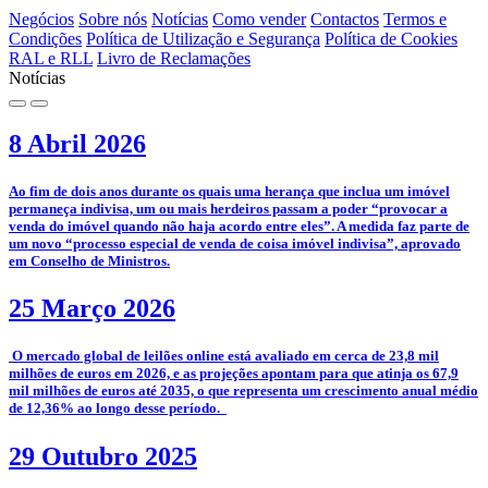
Negócios
Sobre nós
Notícias
Como vender
Contactos
Termos e
Condições
Política de Utilização e Segurança
Política de Cookies
RAL e RLL
Livro de Reclamações
Notícias
8 Abril 2026
­Ao fim de dois anos durante os quais uma herança que inclua um imóvel
permaneça indivisa, um ou mais herdeiros passam a poder “provocar a
venda do imóvel quando não haja acordo entre eles”. A medida faz parte de
um novo “processo especial de venda de coisa imóvel indivisa”, aprovado
em Conselho de Ministros.
25 Março 2026
­­ O mercado global de leilões online está avaliado em cerca de 23,8 mil
milhões de euros em 2026, e as projeções apontam para que atinja os 67,9
mil milhões de euros até 2035, o que representa um crescimento anual médio
de 12,36% ao longo desse período.
29 Outubro 2025