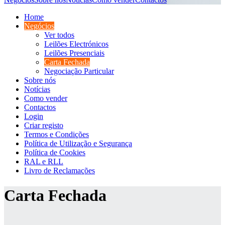
Home
Negócios
Ver todos
Leilões Electrónicos
Leilões Presenciais
Carta Fechada
Negociação Particular
Sobre nós
Notícias
Como vender
Contactos
Login
Criar registo
Termos e Condições
Política de Utilização e Segurança
Política de Cookies
RAL e RLL
Livro de Reclamações
Carta Fechada