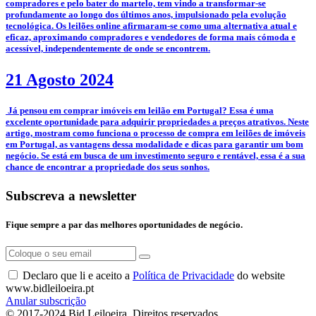
compradores e pelo bater do martelo, tem vindo a transformar-se
profundamente ao longo dos últimos anos, impulsionado pela evolução
tecnológica. Os leilões online afirmaram-se como uma alternativa atual e
eficaz, aproximando compradores e vendedores de forma mais cómoda e
acessível, independentemente de onde se encontrem.
21 Agosto 2024
­ Já pensou em comprar imóveis em leilão em Portugal? Essa é uma
excelente oportunidade para adquirir propriedades a preços atrativos. Neste
artigo, mostram como funciona o processo de compra em leilões de imóveis
em Portugal, as vantagens dessa modalidade e dicas para garantir um bom
negócio. Se está em busca de um investimento seguro e rentável, essa é a sua
chance de encontrar a propriedade dos seus sonhos.
Subscreva a newsletter
Fique sempre a par das melhores oportunidades de negócio.
Declaro que li e aceito a
Política de Privacidade
do website
www.bidleiloeira.pt
Anular subscrição
© 2017-2024 Bid Leiloeira. Direitos reservados.