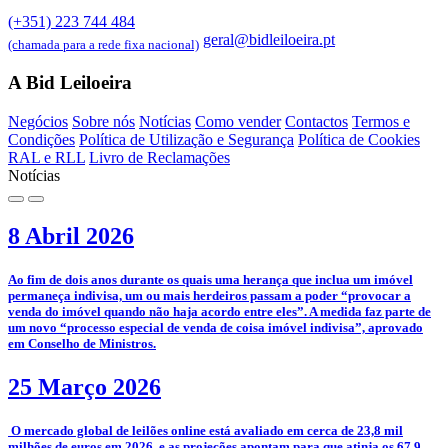
(+351) 223 744 484
geral@bidleiloeira.pt
(chamada para a rede fixa nacional)
A Bid Leiloeira
Negócios
Sobre nós
Notícias
Como vender
Contactos
Termos e
Condições
Política de Utilização e Segurança
Política de Cookies
RAL e RLL
Livro de Reclamações
Notícias
8 Abril 2026
­Ao fim de dois anos durante os quais uma herança que inclua um imóvel
permaneça indivisa, um ou mais herdeiros passam a poder “provocar a
venda do imóvel quando não haja acordo entre eles”. A medida faz parte de
um novo “processo especial de venda de coisa imóvel indivisa”, aprovado
em Conselho de Ministros.
25 Março 2026
­­ O mercado global de leilões online está avaliado em cerca de 23,8 mil
milhões de euros em 2026, e as projeções apontam para que atinja os 67,9