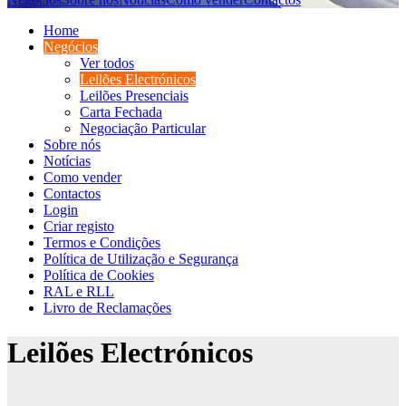
Home
Negócios
Ver todos
Leilões Electrónicos
Leilões Presenciais
Carta Fechada
Negociação Particular
Sobre nós
Notícias
Como vender
Contactos
Login
Criar registo
Termos e Condições
Política de Utilização e Segurança
Política de Cookies
RAL e RLL
Livro de Reclamações
Leilões Electrónicos