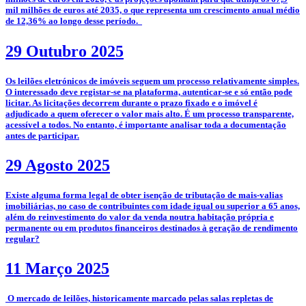
mil milhões de euros até 2035, o que representa um crescimento anual médio
de 12,36% ao longo desse período.
29 Outubro 2025
­­Os leilões eletrónicos de imóveis seguem um processo relativamente simples.
O interessado deve registar-se na plataforma, autenticar-se e só então pode
licitar. As licitações decorrem durante o prazo fixado e o imóvel é
adjudicado a quem oferecer o valor mais alto. É um processo transparente,
acessível a todos. No entanto, é importante analisar toda a documentação
antes de participar.
29 Agosto 2025
­Existe alguma forma legal de obter isenção de tributação de mais-valias
imobiliárias, no caso de contribuintes com idade igual ou superior a 65 anos,
além do reinvestimento do valor da venda noutra habitação própria e
permanente ou em produtos financeiros destinados à geração de rendimento
regular?
11 Março 2025
­­­­ O mercado de leilões, historicamente marcado pelas salas repletas de