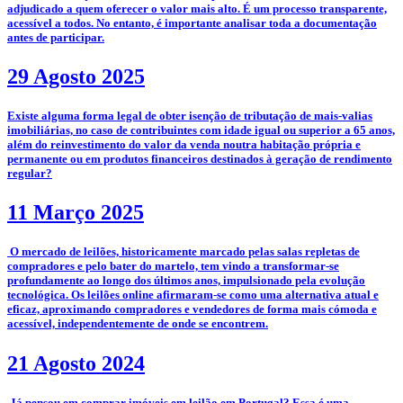
adjudicado a quem oferecer o valor mais alto. É um processo transparente,
acessível a todos. No entanto, é importante analisar toda a documentação
antes de participar.
29 Agosto 2025
­Existe alguma forma legal de obter isenção de tributação de mais-valias
imobiliárias, no caso de contribuintes com idade igual ou superior a 65 anos,
além do reinvestimento do valor da venda noutra habitação própria e
permanente ou em produtos financeiros destinados à geração de rendimento
regular?
11 Março 2025
­­­­ O mercado de leilões, historicamente marcado pelas salas repletas de
compradores e pelo bater do martelo, tem vindo a transformar-se
profundamente ao longo dos últimos anos, impulsionado pela evolução
tecnológica. Os leilões online afirmaram-se como uma alternativa atual e
eficaz, aproximando compradores e vendedores de forma mais cómoda e
acessível, independentemente de onde se encontrem.
21 Agosto 2024
­ Já pensou em comprar imóveis em leilão em Portugal? Essa é uma