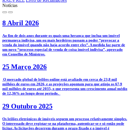
RAL e RLL
Livro de Reclamações
Notícias
8 Abril 2026
­Ao fim de dois anos durante os quais uma herança que inclua um imóvel
permaneça indivisa, um ou mais herdeiros passam a poder “provocar a
venda do imóvel quando não haja acordo entre eles”. A medida faz parte de
um novo “processo especial de venda de coisa imóvel indivisa”, aprovado
em Conselho de Ministros.
25 Março 2026
­­ O mercado global de leilões online está avaliado em cerca de 23,8 mil
milhões de euros em 2026, e as projeções apontam para que atinja os 67,9
mil milhões de euros até 2035, o que representa um crescimento anual médio
de 12,36% ao longo desse período.
29 Outubro 2025
­­Os leilões eletrónicos de imóveis seguem um processo relativamente simples.
O interessado deve registar-se na plataforma, autenticar-se e só então pode
licitar. As licitações decorrem durante o prazo fixado e o imóvel é