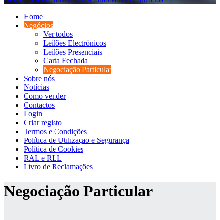
Home
Negócios
Ver todos
Leilões Electrónicos
Leilões Presenciais
Carta Fechada
Negociação Particular
Sobre nós
Notícias
Como vender
Contactos
Login
Criar registo
Termos e Condições
Política de Utilização e Segurança
Política de Cookies
RAL e RLL
Livro de Reclamações
Negociação Particular