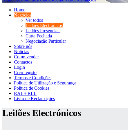
Home
Negócios
Ver todos
Leilões Electrónicos
Leilões Presenciais
Carta Fechada
Negociação Particular
Sobre nós
Notícias
Como vender
Contactos
Login
Criar registo
Termos e Condições
Política de Utilização e Segurança
Política de Cookies
RAL e RLL
Livro de Reclamações
Leilões Electrónicos