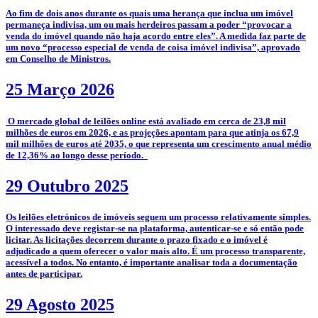
­Ao fim de dois anos durante os quais uma herança que inclua um imóvel
permaneça indivisa, um ou mais herdeiros passam a poder “provocar a
venda do imóvel quando não haja acordo entre eles”. A medida faz parte de
um novo “processo especial de venda de coisa imóvel indivisa”, aprovado
em Conselho de Ministros.
25 Março 2026
­­ O mercado global de leilões online está avaliado em cerca de 23,8 mil
milhões de euros em 2026, e as projeções apontam para que atinja os 67,9
mil milhões de euros até 2035, o que representa um crescimento anual médio
de 12,36% ao longo desse período.
29 Outubro 2025
­­Os leilões eletrónicos de imóveis seguem um processo relativamente simples.
O interessado deve registar-se na plataforma, autenticar-se e só então pode
licitar. As licitações decorrem durante o prazo fixado e o imóvel é
adjudicado a quem oferecer o valor mais alto. É um processo transparente,
acessível a todos. No entanto, é importante analisar toda a documentação
antes de participar.
29 Agosto 2025