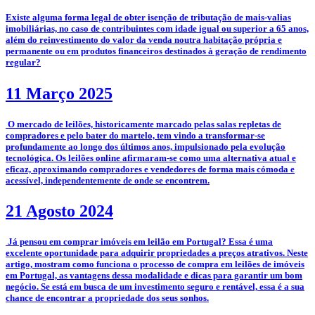
­Existe alguma forma legal de obter isenção de tributação de mais-valias
imobiliárias, no caso de contribuintes com idade igual ou superior a 65 anos,
além do reinvestimento do valor da venda noutra habitação própria e
permanente ou em produtos financeiros destinados à geração de rendimento
regular?
11 Março 2025
­­­­ O mercado de leilões, historicamente marcado pelas salas repletas de
compradores e pelo bater do martelo, tem vindo a transformar-se
profundamente ao longo dos últimos anos, impulsionado pela evolução
tecnológica. Os leilões online afirmaram-se como uma alternativa atual e
eficaz, aproximando compradores e vendedores de forma mais cómoda e
acessível, independentemente de onde se encontrem.
21 Agosto 2024
­ Já pensou em comprar imóveis em leilão em Portugal? Essa é uma
excelente oportunidade para adquirir propriedades a preços atrativos. Neste
artigo, mostram como funciona o processo de compra em leilões de imóveis
em Portugal, as vantagens dessa modalidade e dicas para garantir um bom
negócio. Se está em busca de um investimento seguro e rentável, essa é a sua
chance de encontrar a propriedade dos seus sonhos.