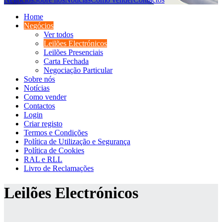
Home
Negócios
Ver todos
Leilões Electrónicos
Leilões Presenciais
Carta Fechada
Negociação Particular
Sobre nós
Notícias
Como vender
Contactos
Login
Criar registo
Termos e Condições
Política de Utilização e Segurança
Política de Cookies
RAL e RLL
Livro de Reclamações
Leilões Electrónicos