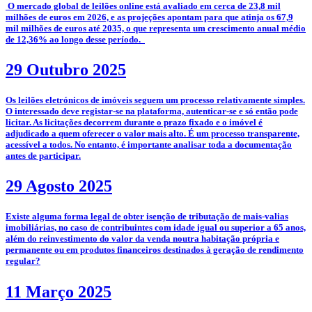
­­ O mercado global de leilões online está avaliado em cerca de 23,8 mil
milhões de euros em 2026, e as projeções apontam para que atinja os 67,9
mil milhões de euros até 2035, o que representa um crescimento anual médio
de 12,36% ao longo desse período.
29 Outubro 2025
­­Os leilões eletrónicos de imóveis seguem um processo relativamente simples.
O interessado deve registar-se na plataforma, autenticar-se e só então pode
licitar. As licitações decorrem durante o prazo fixado e o imóvel é
adjudicado a quem oferecer o valor mais alto. É um processo transparente,
acessível a todos. No entanto, é importante analisar toda a documentação
antes de participar.
29 Agosto 2025
­Existe alguma forma legal de obter isenção de tributação de mais-valias
imobiliárias, no caso de contribuintes com idade igual ou superior a 65 anos,
além do reinvestimento do valor da venda noutra habitação própria e
permanente ou em produtos financeiros destinados à geração de rendimento
regular?
11 Março 2025