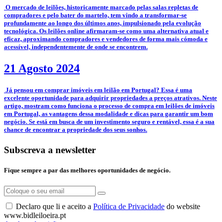
­­­­ O mercado de leilões, historicamente marcado pelas salas repletas de
compradores e pelo bater do martelo, tem vindo a transformar-se
profundamente ao longo dos últimos anos, impulsionado pela evolução
tecnológica. Os leilões online afirmaram-se como uma alternativa atual e
eficaz, aproximando compradores e vendedores de forma mais cómoda e
acessível, independentemente de onde se encontrem.
21 Agosto 2024
­ Já pensou em comprar imóveis em leilão em Portugal? Essa é uma
excelente oportunidade para adquirir propriedades a preços atrativos. Neste
artigo, mostram como funciona o processo de compra em leilões de imóveis
em Portugal, as vantagens dessa modalidade e dicas para garantir um bom
negócio. Se está em busca de um investimento seguro e rentável, essa é a sua
chance de encontrar a propriedade dos seus sonhos.
Subscreva a newsletter
Fique sempre a par das melhores oportunidades de negócio.
Declaro que li e aceito a
Política de Privacidade
do website
www.bidleiloeira.pt