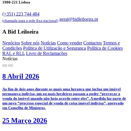
1900-221 Lisboa
(+351) 223 744 484
geral@bidleiloeira.pt
(chamada para a rede fixa nacional)
A Bid Leiloeira
Negócios
Sobre nós
Notícias
Como vender
Contactos
Termos e
Condições
Política de Utilização e Segurança
Política de Cookies
RAL e RLL
Livro de Reclamações
Notícias
8 Abril 2026
­Ao fim de dois anos durante os quais uma herança que inclua um imóvel
permaneça indivisa, um ou mais herdeiros passam a poder “provocar a
venda do imóvel quando não haja acordo entre eles”. A medida faz parte de
um novo “processo especial de venda de coisa imóvel indivisa”, aprovado
em Conselho de Ministros.
25 Março 2026