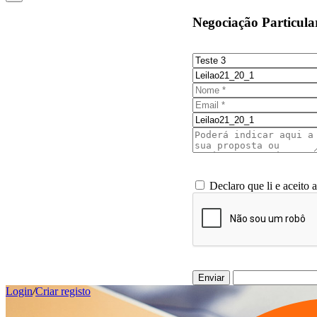
Negociação Particula
Declaro que li e aceito 
Enviar
Login
/
Criar registo