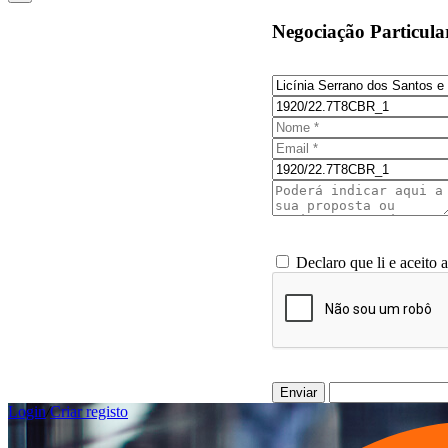
Negociação Particula
Declaro que li e aceito 
Enviar
Login
/
Criar registo