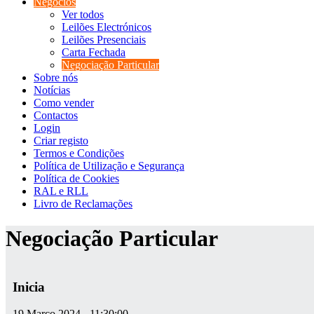
Negócios
Ver todos
Leilões Electrónicos
Leilões Presenciais
Carta Fechada
Negociação Particular
Sobre nós
Notícias
Como vender
Contactos
Login
Criar registo
Termos e Condições
Política de Utilização e Segurança
Política de Cookies
RAL e RLL
Livro de Reclamações
Negociação Particular
Inicia
19 Março 2024 - 11:30:00