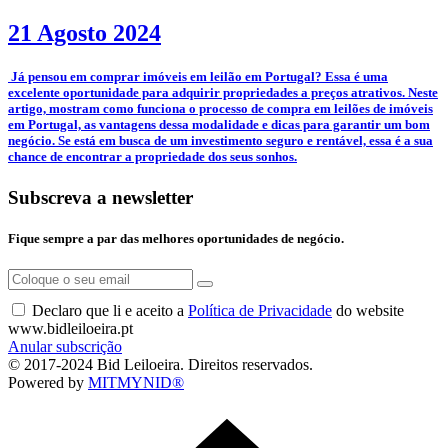
21 Agosto 2024
­ Já pensou em comprar imóveis em leilão em Portugal? Essa é uma
excelente oportunidade para adquirir propriedades a preços atrativos. Neste
artigo, mostram como funciona o processo de compra em leilões de imóveis
em Portugal, as vantagens dessa modalidade e dicas para garantir um bom
negócio. Se está em busca de um investimento seguro e rentável, essa é a sua
chance de encontrar a propriedade dos seus sonhos.
Subscreva a newsletter
Fique sempre a par das melhores oportunidades de negócio.
Declaro que li e aceito a
Política de Privacidade
do website
www.bidleiloeira.pt
Anular subscrição
© 2017-2024 Bid Leiloeira. Direitos reservados.
Powered by
MITMYNID®