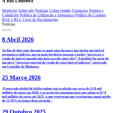
A Bid Leiloeira
Negócios
Sobre nós
Notícias
Como vender
Contactos
Termos e
Condições
Política de Utilização e Segurança
Política de Cookies
RAL e RLL
Livro de Reclamações
Notícias
8 Abril 2026
­Ao fim de dois anos durante os quais uma herança que inclua um imóvel
permaneça indivisa, um ou mais herdeiros passam a poder “provocar a
venda do imóvel quando não haja acordo entre eles”. A medida faz parte de
um novo “processo especial de venda de coisa imóvel indivisa”, aprovado
em Conselho de Ministros.
25 Março 2026
­­ O mercado global de leilões online está avaliado em cerca de 23,8 mil
milhões de euros em 2026, e as projeções apontam para que atinja os 67,9
mil milhões de euros até 2035, o que representa um crescimento anual médio
de 12,36% ao longo desse período.
29 Outubro 2025