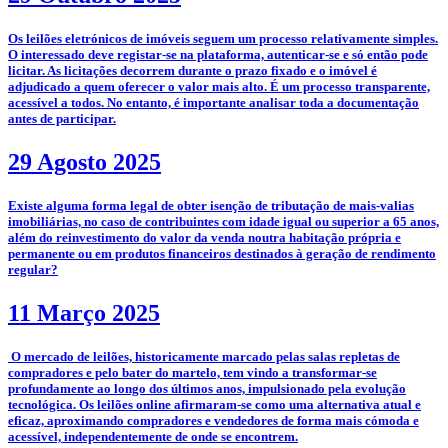
­­Os leilões eletrónicos de imóveis seguem um processo relativamente simples.
O interessado deve registar-se na plataforma, autenticar-se e só então pode
licitar. As licitações decorrem durante o prazo fixado e o imóvel é
adjudicado a quem oferecer o valor mais alto. É um processo transparente,
acessível a todos. No entanto, é importante analisar toda a documentação
antes de participar.
29 Agosto 2025
­Existe alguma forma legal de obter isenção de tributação de mais-valias
imobiliárias, no caso de contribuintes com idade igual ou superior a 65 anos,
além do reinvestimento do valor da venda noutra habitação própria e
permanente ou em produtos financeiros destinados à geração de rendimento
regular?
11 Março 2025
­­­­ O mercado de leilões, historicamente marcado pelas salas repletas de
compradores e pelo bater do martelo, tem vindo a transformar-se
profundamente ao longo dos últimos anos, impulsionado pela evolução
tecnológica. Os leilões online afirmaram-se como uma alternativa atual e
eficaz, aproximando compradores e vendedores de forma mais cómoda e
acessível, independentemente de onde se encontrem.