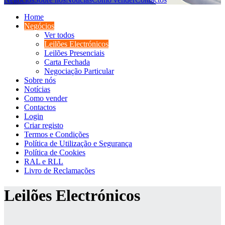
Home
Negócios
Ver todos
Leilões Electrónicos
Leilões Presenciais
Carta Fechada
Negociação Particular
Sobre nós
Notícias
Como vender
Contactos
Login
Criar registo
Termos e Condições
Política de Utilização e Segurança
Política de Cookies
RAL e RLL
Livro de Reclamações
Leilões Electrónicos