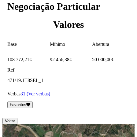
Negociação Particular
Valores
Base
Mínimo
Abertura
108 772,21€
92 456,38€
50 000,00€
Ref.
471/19.1T8SEI _1
Verbas
31 (Ver verbas)
Favoritos
Voltar