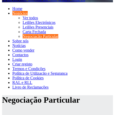
Home
Negócios
Ver todos
Leilões Electrónicos
Leilões Presenciais
Carta Fechada
Negociação Particular
Sobre nós
Notícias
Como vender
Contactos
Login
Criar registo
Termos e Condições
Política de Utilização e Segurança
Política de Cookies
RAL e RLL
Livro de Reclamações
Negociação Particular