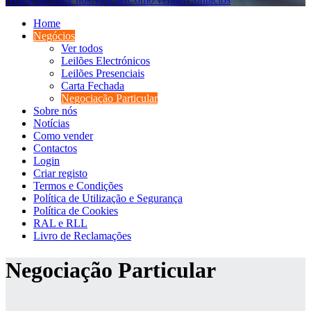
Home
Negócios
Ver todos
Leilões Electrónicos
Leilões Presenciais
Carta Fechada
Negociação Particular
Sobre nós
Notícias
Como vender
Contactos
Login
Criar registo
Termos e Condições
Política de Utilização e Segurança
Política de Cookies
RAL e RLL
Livro de Reclamações
Negociação Particular