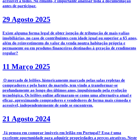
acessível a todos. No entanto, é importante analisar toda a documentação
antes de participar.
29 Agosto 2025
­Existe alguma forma legal de obter isenção de tributação de mais-valias
imobiliárias, no caso de contribuintes com idade igual ou superior a 65 anos,
além do reinvestimento do valor da venda noutra habitação própria e
permanente ou em produtos financeiros destinados à geração de rendimento
regular?
11 Março 2025
­­­­ O mercado de leilões, historicamente marcado pelas salas repletas de
compradores e pelo bater do martelo, tem vindo a transformar-se
profundamente ao longo dos últimos anos, impulsionado pela evolução
tecnológica. Os leilões online afirmaram-se como uma alternativa atual e
eficaz, aproximando compradores e vendedores de forma mais cómoda e
acessível, independentemente de onde se encontrem.
21 Agosto 2024
­ Já pensou em comprar imóveis em leilão em Portugal? Essa é uma
excelente oportunidade para adquirir propriedades a preços atrativos. Neste