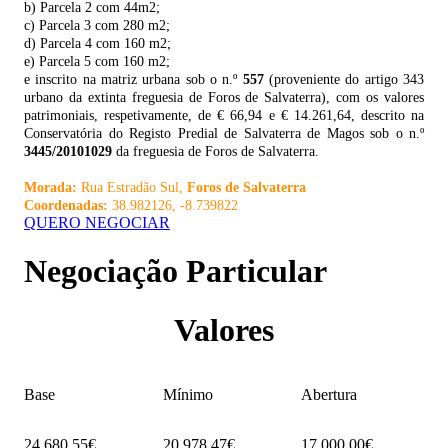
b) Parcela 2 com 44m2;
c) Parcela 3 com 280 m2;
d) Parcela 4 com 160 m2;
e) Parcela 5 com 160 m2;
e inscrito na matriz urbana sob o n.º
557
(proveniente do artigo 343
urbano da extinta freguesia de Foros de Salvaterra), com os valores
patrimoniais, respetivamente, de € 66,94 e € 14.261,64, descrito na
Conservatória do Registo Predial de Salvaterra de Magos sob o n.º
3445/20101029
da freguesia de Foros de Salvaterra.
Morada:
Rua Estradão Sul,
Foros de Salvaterra
Coordenadas:
38.982126, -8.739822
QUERO NEGOCIAR
Negociação Particular
Valores
Base
Mínimo
Abertura
24 680,55€
20 978,47€
17 000,00€