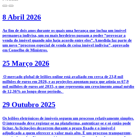
8 Abril 2026
­Ao fim de dois anos durante os quais uma herança que inclua um imóvel
permaneça indivisa, um ou mais herdeiros passam a poder “provocar a
venda do imóvel quando não haja acordo entre eles”. A medida faz parte de
um novo “processo especial de venda de coisa imóvel indivisa”, aprovado
em Conselho de Ministros.
25 Março 2026
­­ O mercado global de leilões online está avaliado em cerca de 23,8 mil
milhões de euros em 2026, e as projeções apontam para que atinja os 67,9
mil milhões de euros até 2035, o que representa um crescimento anual médio
de 12,36% ao longo desse período.
29 Outubro 2025
­­Os leilões eletrónicos de imóveis seguem um processo relativamente simples.
O interessado deve registar-se na plataforma, autenticar-se e só então pode
licitar. As licitações decorrem durante o prazo fixado e o imóvel é
adjudicado a quem oferecer o valor mais alto. É um processo transparente,