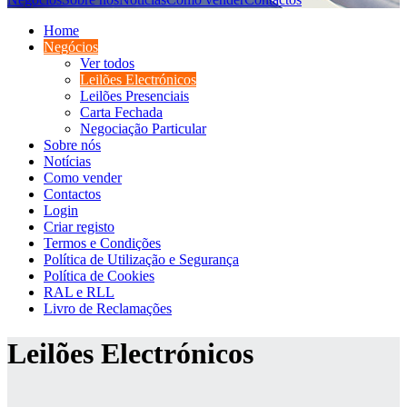
Home
Negócios
Ver todos
Leilões Electrónicos
Leilões Presenciais
Carta Fechada
Negociação Particular
Sobre nós
Notícias
Como vender
Contactos
Login
Criar registo
Termos e Condições
Política de Utilização e Segurança
Política de Cookies
RAL e RLL
Livro de Reclamações
Leilões Electrónicos