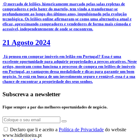
­­­­ O mercado de leilões, historicamente marcado pelas salas repletas de
compradores e pelo bater do martelo, tem vindo a transformar-se
profundamente ao longo dos últimos anos, impulsionado pela evolução
tecnológica. Os leilões online afirmaram-se como uma alternativa atual e
eficaz, aproximando compradores e vendedores de forma mais cómoda e
acessível, independentemente de onde se encontrem.
21 Agosto 2024
­ Já pensou em comprar imóveis em leilão em Portugal? Essa é uma
excelente oportunidade para adquirir propriedades a preços atrativos. Neste
artigo, mostram como funciona o processo de compra em leilões de imóveis
em Portugal, as vantagens dessa modalidade e dicas para garantir um bom
negócio. Se está em busca de um investimento seguro e rentável, essa é a sua
chance de encontrar a propriedade dos seus sonhos.
Subscreva a newsletter
Fique sempre a par das melhores oportunidades de negócio.
Declaro que li e aceito a
Política de Privacidade
do website
www.bidleiloeira.pt