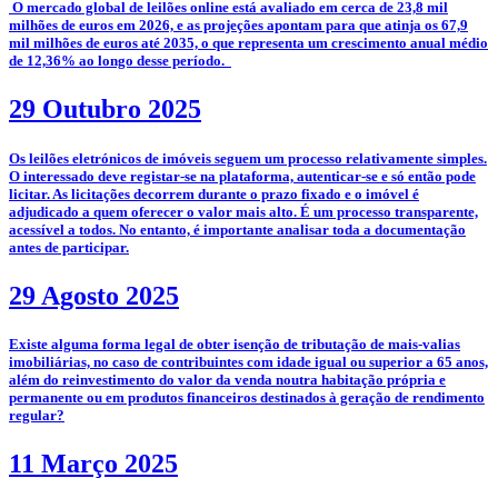
­­ O mercado global de leilões online está avaliado em cerca de 23,8 mil
milhões de euros em 2026, e as projeções apontam para que atinja os 67,9
mil milhões de euros até 2035, o que representa um crescimento anual médio
de 12,36% ao longo desse período.
29 Outubro 2025
­­Os leilões eletrónicos de imóveis seguem um processo relativamente simples.
O interessado deve registar-se na plataforma, autenticar-se e só então pode
licitar. As licitações decorrem durante o prazo fixado e o imóvel é
adjudicado a quem oferecer o valor mais alto. É um processo transparente,
acessível a todos. No entanto, é importante analisar toda a documentação
antes de participar.
29 Agosto 2025
­Existe alguma forma legal de obter isenção de tributação de mais-valias
imobiliárias, no caso de contribuintes com idade igual ou superior a 65 anos,
além do reinvestimento do valor da venda noutra habitação própria e
permanente ou em produtos financeiros destinados à geração de rendimento
regular?
11 Março 2025