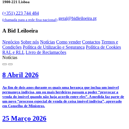
1900-221 Lisboa
(+351) 223 744 484
geral@bidleiloeira.pt
(chamada para a rede fixa nacional)
A Bid Leiloeira
Negócios
Sobre nós
Notícias
Como vender
Contactos
Termos e
Condições
Política de Utilização e Segurança
Política de Cookies
RAL e RLL
Livro de Reclamações
Notícias
8 Abril 2026
­Ao fim de dois anos durante os quais uma herança que inclua um imóvel
permaneça indivisa, um ou mais herdeiros passam a poder “provocar a
venda do imóvel quando não haja acordo entre eles”. A medida faz parte de
um novo “processo especial de venda de coisa imóvel indivisa”, aprovado
em Conselho de Ministros.
25 Março 2026